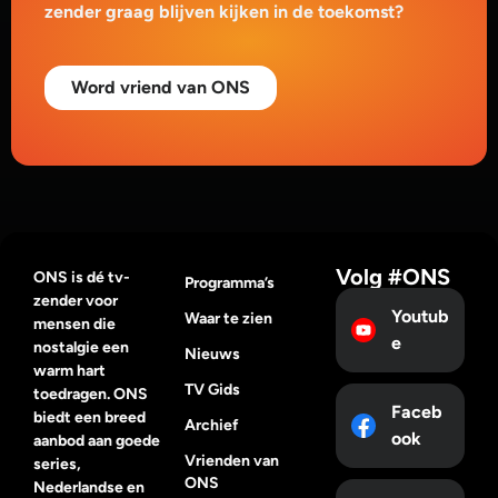
zender graag blijven kijken in de toekomst?
Word vriend van ONS
Volg #ONS
ONS is dé tv-
Programma’s
zender voor
Youtub
Waar te zien
mensen die
e
nostalgie een
Nieuws
warm hart
TV Gids
toedragen. ONS
Faceb
biedt een breed
Archief
ook
aanbod aan goede
Vrienden van
series,
ONS
Nederlandse en