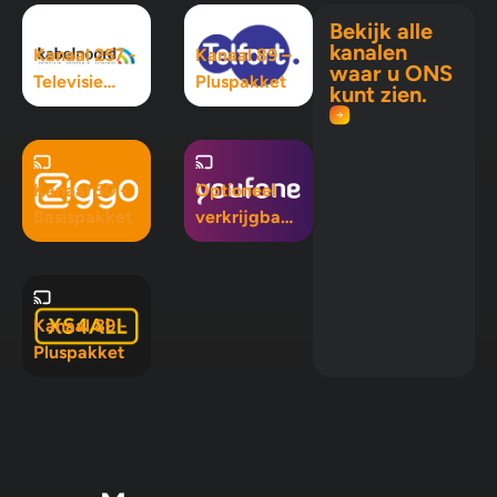
Bekijk alle
kanalen
Kanaal 257 -
Kanaal 89 –
waar u ONS
Televisie
Pluspakket
kunt zien.
Maximaal
pakket
Kanaal 50 -
Optioneel
Basispakket
verkrijgbaar
in Mix 5, Mix
10 en
Pluspakket
Kanaal 89 -
Pluspakket