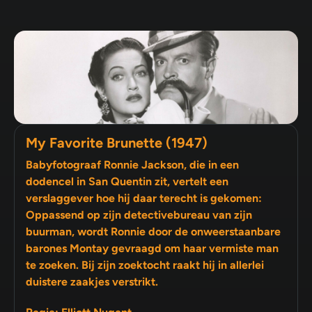
My Favorite Brunette (1947)
Babyfotograaf Ronnie Jackson, die in een
dodencel in San Quentin zit, vertelt een
verslaggever hoe hij daar terecht is gekomen:
Oppassend op zijn detectivebureau van zijn
buurman, wordt Ronnie door de onweerstaanbare
barones Montay gevraagd om haar vermiste man
te zoeken. Bij zijn zoektocht raakt hij in allerlei
duistere zaakjes verstrikt.