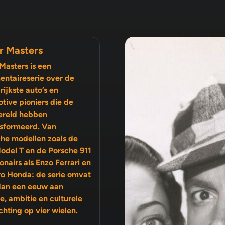
r Masters
Masters is een
ntaireserie over de
rijkste auto’s en
tive pioniers die de
ereld hebben
sformeerd. Van
che modellen zoals de
odel T en de Porsche 911
ro Honda: de serie omvat
dan een eeuw aan
ambitie en culturele
chting op vier wielen.