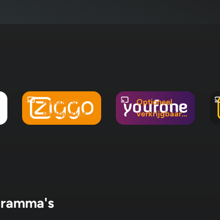
Kanaal 50 -
Optioneel
Basispakket
verkrijgbaar
in Mix 5, Mix
10 en
Pluspakket
gramma's