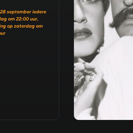
28 september iedere
ag om 22:00 uur,
ing op zaterdag om
uur