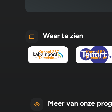
Waar te zien
Kanaal 257 -
Kanaal 89 –
Televisie
Pluspakket
Maximaal
pakket
Meer van onze pro