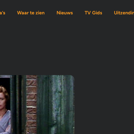
’s
Waar te zien
Nieuws
TV Gids
Uitzendi