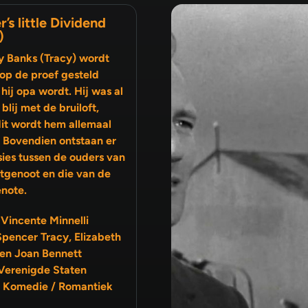
r’s little Dividend
)
y Banks (Tracy) wordt
op de proef gesteld
hij opa wordt. Hij was al
ij met de bruiloft,
it wordt hem allemaal
. Bovendien ontstaan er
sies tussen de ouders van
note.
 Vincente Minnelli
Spencer Tracy, Elizabeth
 en Joan Bennett
Verenigde Staten
 Komedie / Romantiek