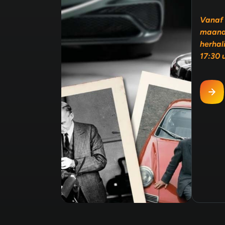
Vanaf 
maand
herhal
17:30 