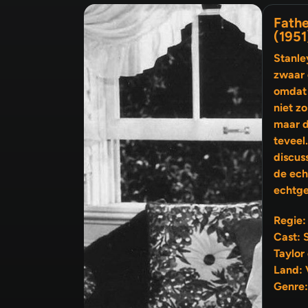
Fathe
(1951
Stanle
zwaar 
omdat 
niet zo bl
maar d
teveel
discus
de echtgenoot en die van de
echtge
Regie:
Cast: 
Taylor
Land: 
Genre: