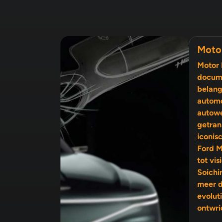
Moto
Motor 
docume
belang
automo
autow
getran
iconis
Ford M
tot visionairs als Enzo Ferrari en
Soichi
meer 
evolutie, 
ontwri