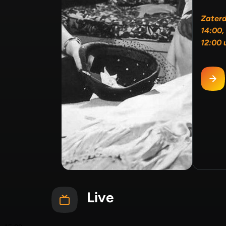
Zater
14:00,
12:00 
Live