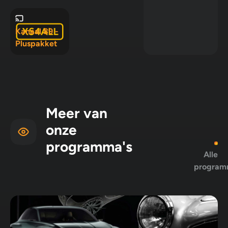
10 en
Pluspakket
Kanaal 89 -
Pluspakket
Meer van
onze
programma's
Alle
program