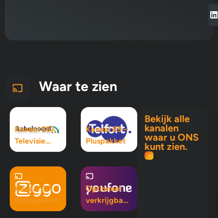
Waar te zien
Bekijk alle
kanalen
Kanaal 257 -
Kanaal 89 –
waar u ONS
Televisie
Pluspakket
kunt zien.
Maximaal
pakket
Kanaal 50 -
Optioneel
Basispakket
verkrijgbaar
in Mix 5, Mix