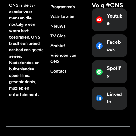
Volg #ONS
ONS is dé tv-
Programma’s
zender voor
Youtub
Waar te zien
mensen die
e
nostalgie een
Nieuws
warm hart
TV Gids
toedragen. ONS
Faceb
biedt een breed
Archief
ook
aanbod aan goede
Vrienden van
series,
ONS
Nederlandse en
Spotif
buitenlandse
Contact
y
speelfilms,
geschiedenis,
muziek en
Linked
entertainment.
In