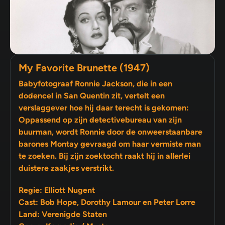
My Favorite Brunette (1947)
Babyfotograaf Ronnie Jackson, die in een
dodencel in San Quentin zit, vertelt een
verslaggever hoe hij daar terecht is gekomen:
Oppassend op zijn detectivebureau van zijn
buurman, wordt Ronnie door de onweerstaanbare
barones Montay gevraagd om haar vermiste man
te zoeken. Bij zijn zoektocht raakt hij in allerlei
duistere zaakjes verstrikt.
Regie: Elliott Nugent
Cast: Bob Hope, Dorothy Lamour en Peter Lorre
Land: Verenigde Staten