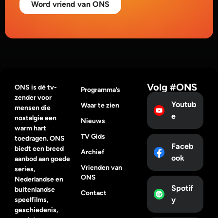
Word vriend van ONS
Volg #ONS
ONS is dé tv-
Programma’s
zender voor
Youtub
Waar te zien
mensen die
e
nostalgie een
Nieuws
warm hart
TV Gids
toedragen. ONS
Faceb
biedt een breed
Archief
ook
aanbod aan goede
Vrienden van
series,
ONS
Nederlandse en
Spotif
buitenlandse
Contact
y
speelfilms,
geschiedenis,