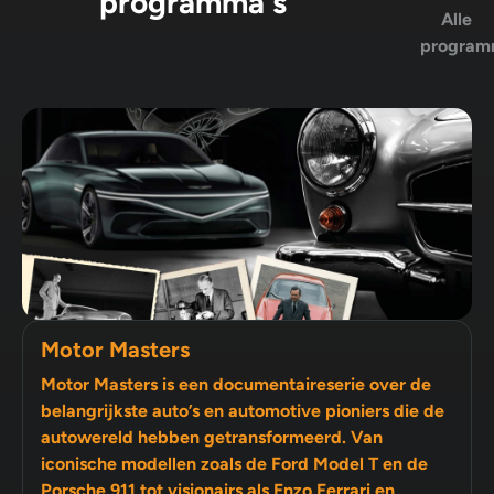
programma's
Alle
program
Motor Masters
Motor Masters is een documentaireserie over de
belangrijkste auto’s en automotive pioniers die de
autowereld hebben getransformeerd. Van
iconische modellen zoals de Ford Model T en de
Porsche 911 tot visionairs als Enzo Ferrari en