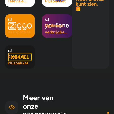
Televisie
Pluspakket
kunt zien.
Maximaal
pakket
Kanaal 50 -
Optioneel
Basispakket
verkrijgbaar
in Mix 5, Mix
10 en
Pluspakket
Kanaal 89 -
Pluspakket
Meer van
onze