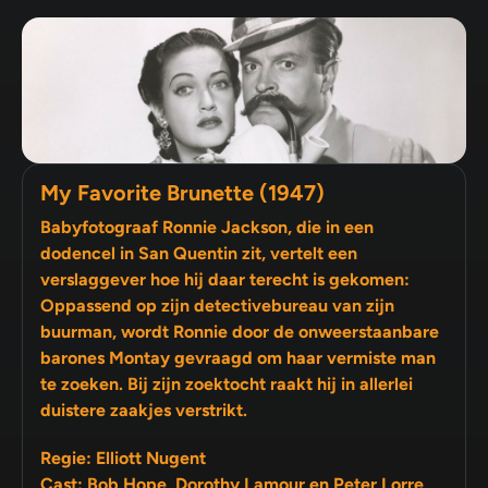
My Favorite Brunette (1947)
Babyfotograaf Ronnie Jackson, die in een
dodencel in San Quentin zit, vertelt een
verslaggever hoe hij daar terecht is gekomen:
Oppassend op zijn detectivebureau van zijn
buurman, wordt Ronnie door de onweerstaanbare
barones Montay gevraagd om haar vermiste man
te zoeken. Bij zijn zoektocht raakt hij in allerlei
duistere zaakjes verstrikt.
Regie: Elliott Nugent
Cast: Bob Hope, Dorothy Lamour en Peter Lorre