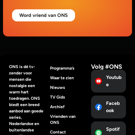
Word vriend van ONS
Volg #ONS
ONS is dé tv-
Programma’s
zender voor
Youtub
Waar te zien
mensen die
e
nostalgie een
Nieuws
warm hart
TV Gids
toedragen. ONS
Faceb
biedt een breed
Archief
ook
aanbod aan goede
Vrienden van
series,
ONS
Nederlandse en
Spotif
buitenlandse
Contact