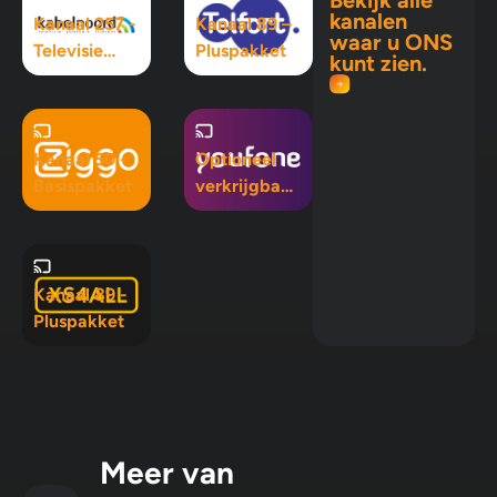
kanalen
Kanaal 257 -
Kanaal 89 –
waar u ONS
Televisie
Pluspakket
kunt zien.
Maximaal
pakket
Kanaal 50 -
Optioneel
Basispakket
verkrijgbaar
in Mix 5, Mix
10 en
Pluspakket
Kanaal 89 -
Pluspakket
Meer van