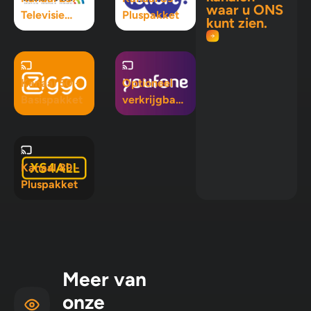
waar u ONS
Televisie
Pluspakket
kunt zien.
Maximaal
pakket
Kanaal 50 -
Optioneel
Basispakket
verkrijgbaar
in Mix 5, Mix
10 en
Pluspakket
Kanaal 89 -
Pluspakket
Meer van
onze