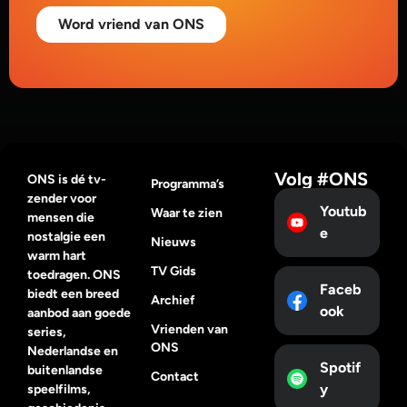
Word vriend van ONS
Volg #ONS
ONS is dé tv-
Programma’s
zender voor
Youtub
Waar te zien
mensen die
e
nostalgie een
Nieuws
warm hart
TV Gids
toedragen. ONS
Faceb
biedt een breed
Archief
ook
aanbod aan goede
Vrienden van
series,
ONS
Nederlandse en
Spotif
buitenlandse
Contact
y
speelfilms,