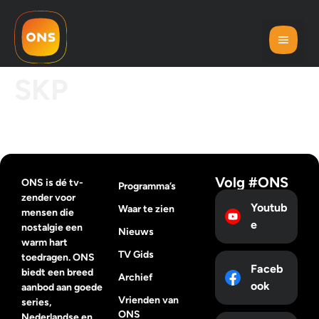
SKP
Volg #ONS
ONS is dé tv-
Programma’s
zender voor
Youtub
Waar te zien
mensen die
e
nostalgie een
Nieuws
warm hart
TV Gids
toedragen. ONS
Faceb
biedt een breed
Archief
ook
aanbod aan goede
Vrienden van
series,
ONS
Nederlandse en