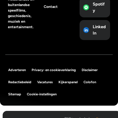
Spotif
buitenlandse
Contact
y
speelfilms,
geschiedenis,
muziek en
Linked
entertainment.
In
Adverteren
Privacy- en cookieverklaring
Disclaimer
Redactiebeleid
Vacatures
Kijkerspanel
Colofon
Sitemap
Cookie-instellingen