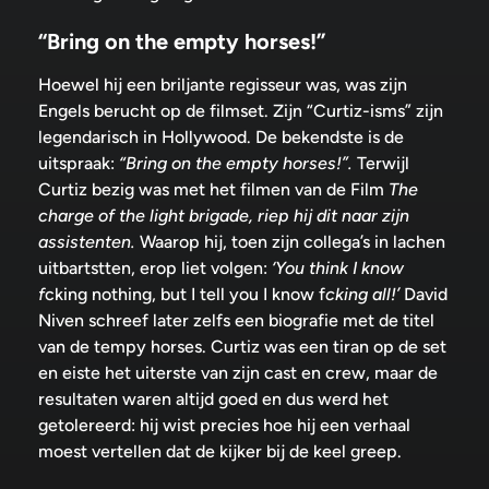
“Bring on the empty horses!”
Hoewel hij een briljante regisseur was, was zijn
Engels berucht op de filmset. Zijn “Curtiz-isms” zijn
legendarisch in Hollywood. De bekendste is de
uitspraak:
“Bring on the empty horses!”.
Terwijl
Curtiz bezig was met het filmen van de Film
The
charge of the light brigade, riep hij dit naar zijn
assistenten.
Waarop hij, toen zijn collega’s in lachen
uitbartstten, erop liet volgen:
‘You think I know
f
cking nothing, but I tell you I know f
cking all!’
David
Niven schreef later zelfs een biografie met de titel
van de tempy horses. Curtiz was een tiran op de set
en eiste het uiterste van zijn cast en crew, maar de
resultaten waren altijd goed en dus werd het
getolereerd: hij wist precies hoe hij een verhaal
moest vertellen dat de kijker bij de keel greep.