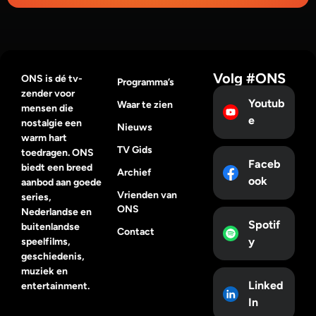
Volg #ONS
ONS is dé tv-
Programma’s
zender voor
Youtub
Waar te zien
mensen die
e
nostalgie een
Nieuws
warm hart
TV Gids
toedragen. ONS
Faceb
biedt een breed
Archief
ook
aanbod aan goede
Vrienden van
series,
ONS
Nederlandse en
Spotif
buitenlandse
Contact
y
speelfilms,
geschiedenis,
muziek en
Linked
entertainment.
In