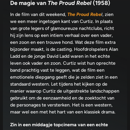
De magie van
The Proud Rebel
(1958)
In de film van dit weekend,
The Proud Rebe
l
, zien
we een meer ingetogen kant van Curtiz. In plaats
van grote legers of glamoureuze nachtclubs, richt
hij zijn lens op een intiem verhaal over een vader,
een zoon en een trouwe hond. Wat deze film extra
bijzonder maakt, is de casting. Hoofdrolspelers Alan
Ladd en de jonge David Ladd waren in het echte
leven ook vader en zoon. Curtiz wist hun oprechte
band prachtig vast te leggen, wat de film een
emotionele diepgang geeft die je zelden ziet in een
standaard western. Let tijdens het kijken op de
manier waarop Curtiz de uitgestrekte landschappen
gebruikt om de eenzaamheid en de zoektocht van
de personages te versterken. Het is een western,
maar wel een met het hart van een klassiek drama.
Zin in een middagje topcinema van een echte