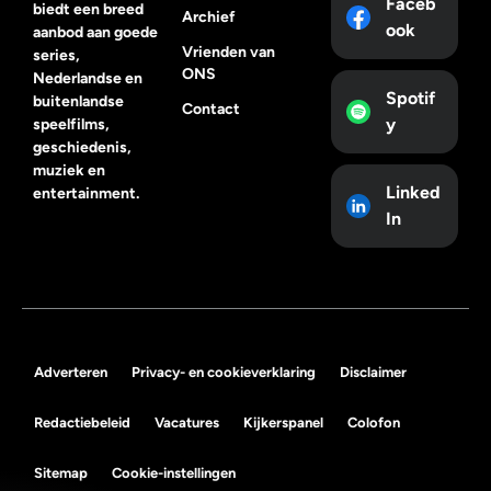
Faceb
biedt een breed
Archief
ook
aanbod aan goede
Vrienden van
series,
ONS
Nederlandse en
Spotif
buitenlandse
Contact
y
speelfilms,
geschiedenis,
muziek en
Linked
entertainment.
In
Adverteren
Privacy- en cookieverklaring
Disclaimer
Redactiebeleid
Vacatures
Kijkerspanel
Colofon
Sitemap
Cookie-instellingen