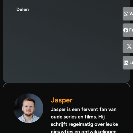
Delen
W
F
L
Jasper
Jasper is een fervent fan van
oude series en films. Hij
schrijft regelmatig over leuke
nieuwtjes en ontwikkelingen