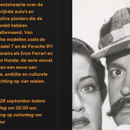
ntaireserie over de
rijkste auto’s en
tive pioniers die de
ereld hebben
sformeerd. Van
che modellen zoals de
odel T en de Porsche 911
ro Honda: de serie omvat
dan een eeuw aan
ambitie en culturele
chting op vier wielen.
28 september iedere
ag om 22:00 uur,
ing op zaterdag om
uur