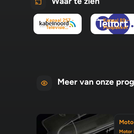
Waar te zien
Kanaal 257 -
Kanaal 89 –
Televisie
Pluspakket
Maximaal
pakket
Meer van onze pro
Moto
Motor 