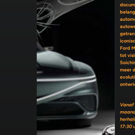
docume
belang
automo
autow
getran
iconis
Ford M
tot visionairs als Enzo Ferrari en
Soichi
meer 
evolutie, 
ontwri
Vanaf 
maand
herhal
17:30 