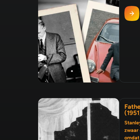
Fathe
(1951
Stanle
zwaar 
omdat 