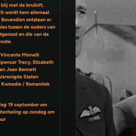
ij met de bruiloft,
it wordt hem allemaal
. Bovendien ontstaan er
sies tussen de ouders van
note.
 Vincente Minnelli
Spencer Tracy, Elizabeth
 en Joan Bennett
Verenigde Staten
 Komedie / Romantiek
dag 19 september om
 herhaling op zondag om
uur