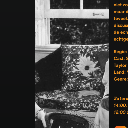
niet zo bl
maar d
teveel
discus
de echtgenoot en die van de
echtge
Regie:
Cast: 
Taylor
Land: 
Genre:
Zater
14:00,
12:00 