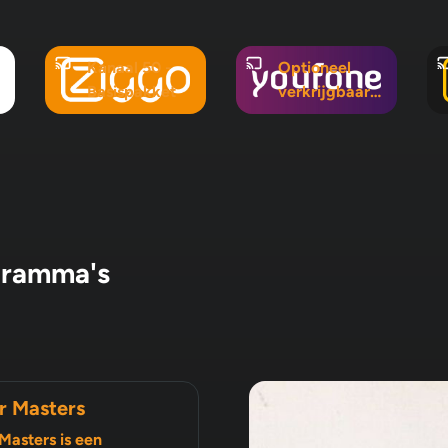
Kanaal 50 -
Optioneel
Basispakket
verkrijgbaar
in Mix 5, Mix
10 en
Pluspakket
gramma's
r Masters
Masters is een