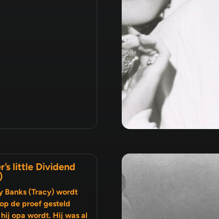
r’s little Dividend
)
y Banks (Tracy) wordt
op de proef gesteld
hij opa wordt. Hij was al