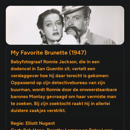
My Favorite Brunette (1947)
Babyfotograaf Ronnie Jackson, die in een
dodencel in San Quentin zit, vertelt een
verslaggever hoe hij daar terecht is gekomen:
Oppassend op zijn detectivebureau van zijn
buurman, wordt Ronnie door de onweerstaanbare
barones Montay gevraagd om haar vermiste man
te zoeken. Bij zijn zoektocht raakt hij in allerlei
duistere zaakjes verstrikt.
Regie: Elliott Nugent