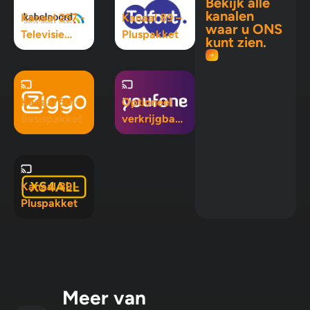
Bekijk alle
kanalen
Kanaal 257 -
Kanaal 89 –
waar u ONS
Televisie
Pluspakket
kunt zien.
Maximaal
pakket
Kanaal 50 -
Optioneel
Basispakket
verkrijgbaar
in Mix 5, Mix
10 en
Pluspakket
Kanaal 89 -
Pluspakket
Meer van