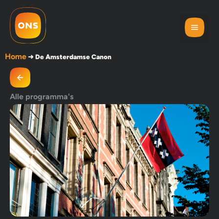
Home
➜
De Amsterdamse Canon
Alle programma's