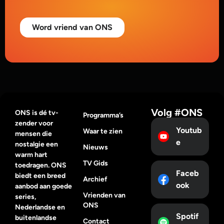
Word vriend van ONS
Volg #ONS
ONS is dé tv-
Programma’s
zender voor
Youtub
Waar te zien
mensen die
e
nostalgie een
Nieuws
warm hart
TV Gids
toedragen. ONS
Faceb
biedt een breed
Archief
ook
aanbod aan goede
Vrienden van
series,
ONS
Nederlandse en
Spotif
buitenlandse
Contact