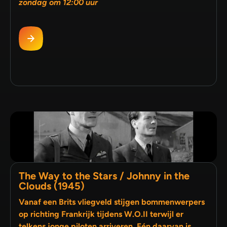
zondag om 12:00 uur
The Way to the Stars / Johnny in the
Clouds (1945)
Vanaf een Brits vliegveld stijgen bommenwerpers
op richting Frankrijk tijdens W.O.II terwijl er
telkens jonge piloten arriveren. Eén daarvan is